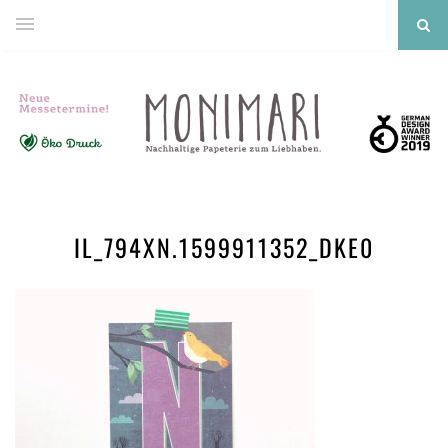
IL_794XN.1599911352_DKE0